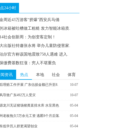
点24小时
金周近43万游客“挤爆”西安兵马俑
的冰箱被吐槽做工粗糙 发力智能冰箱质.
014社会创新周：为创变客定制！
大出版社特邀张永将 举办儿童防侵害家.
泊尔官方称该国地震致758人遇难 进入.
保缴费基数狂涨：穷人不堪重负
新闻资讯
热点
本地
社会
体育
后理赔工作开展 广东估损金额已升至8.
10-07
风导致广东492万人受灾
10-07
源龙川无证猪场猪粪直排水库 水呈黑色
05-04
州老板拖欠5万余元工资 逃匿8个月后落.
05-04
东低学历人群更渴望创业
05-04