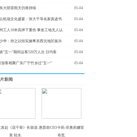
东大部雷雨天仍将持续
05-04
云机场文化盛宴：张大千等名家真迹书.
05-04
州工人10米高摔下重伤 事发工地无人认.
05-04
少华：持之以恒实施粤东西北地区振兴.
05-04
铁“五一”期间运客520万人次 日均客.
05-04
万游客相聚广东广宁竹乡过“五一”
05-04
片新闻
友发起《花千骨》长留选
惠普前CEO卡莉-菲奥莉娜宣
美 轻水.
布竞.