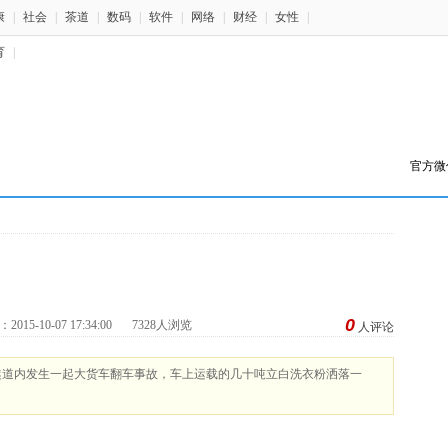
康
|
社会
|
茶道
|
数码
|
软件
|
网络
|
财经
|
女性
|
育
|
官方微
0
15-10-07 17:34:00
7328人浏览
人评论
基岭隧道内发生一起大货车翻车事故，车上运载的几十吨立白洗衣粉洒落一