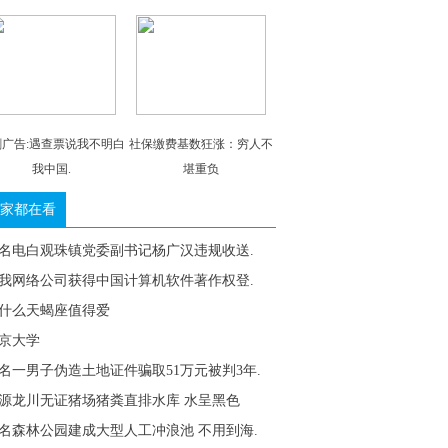
剧广告:遇查票说我不明白
社保缴费基数狂涨：穷人不
我中国.
堪重负
家都在看
名电白观珠镇党委副书记杨广汉违规收送.
我网络公司获得中国计算机软件著作权登.
什么天蝎座值得爱
京大学
名一男子伪造土地证件骗取51万元被判3年.
源龙川无证猪场猪粪直排水库 水呈黑色
名森林公园建成大型人工冲浪池 不用到海.