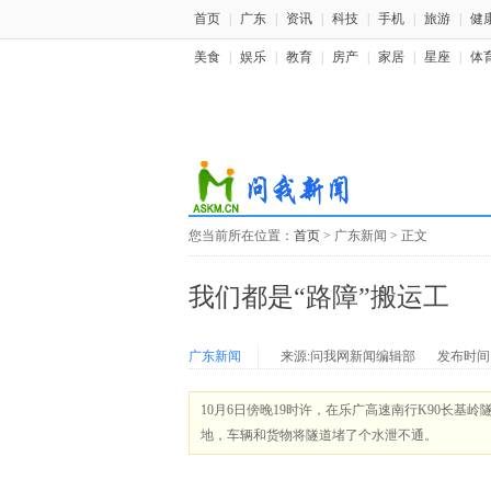
首页
|
广东
|
资讯
|
科技
|
手机
|
旅游
|
健
美食
|
娱乐
|
教育
|
房产
|
家居
|
星座
|
体
您当前所在位置：
首页
> 广东新闻 > 正文
我们都是“路障”搬运工
广东新闻
来源:问我网新闻编辑部
发布时间：20
10月6日傍晚19时许，在乐广高速南行K90长
地，车辆和货物将隧道堵了个水泄不通。