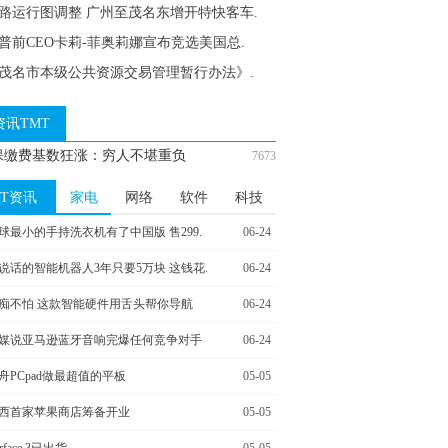
路运行图调整 广州至茂名东增开特快客车.
普前CEO卡莉-菲奥莉娜宣布竞选美国总.
茂名市本级公共资源交易管理暂行办法》.
资讯TMT
保缴费基数狂涨：穷人不堪重负
7673
IT资讯
家电
网络
软件
科技
球最小的手持洗衣机有了中国版 售299.
06-24
说话的智能机器人3年只要5万块 这钱花.
06-24
痴不怕 这款智能硬件用舌头帮你导航
06-24
媒说亚马逊蓝牙音响完爆任何竞争对手
06-24
舟PCpad做最超值的平板
05-05
西首家苹果商店筹备开业
05-05