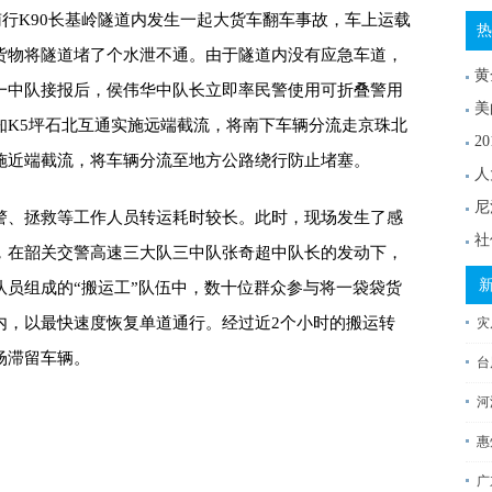
速南行K90长基岭隧道内发生一起大货车翻车事故，车上运载
热
货物将隧道堵了个水泄不通。由于隧道内没有应急车道，
黄
一中队接报后，侯伟华中队长立即率民警使用可折叠警用
美
知K5坪石北互通实施远端截流，将南下车辆分流走京珠北
2
施近端截流，将车辆分流至地方公路绕行防止堵塞。
人
尼
警、拯救等工作人员转运耗时较长。此时，现场发生了感
社
，在韶关交警高速三大队三中队张奇超中队长的发动下，
队员组成的“搬运工”队伍中，数十位群众参与将一袋袋货
内，以最快速度恢复单道通行。经过近2个小时的搬运转
灾
场滞留车辆。
台
河
惠
广