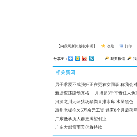
【问我网新闻版权申明】
收藏
打印
分享至：
我要报错
我
相关新闻
男子求爱不成强奸正在更衣女同事 称我会
新塘查违建动真格 一月增超3千平责任人免
河源龙川无证猪场猪粪直排水库 水呈黑色
惠州老板拖欠5万余元工资 逃匿8个月后落
广东低学历人群更渴望创业
广东大部雷雨天仍将持续