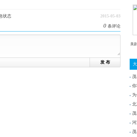
急状态
2015-05-03
0
条评论
美
发 布
大
茂
你
为
北
茂
河
茂