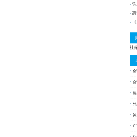
铁
惠
《
社
全
会
路
外
神
广